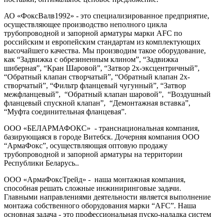
АО «ФоксВалв1992» - это специализированное предприятие,
осуществляющее производство неполного цикла
трубопроводной и запорной арматуры марки AFC по
российским и европейским стандартам из комплектующих
высочайшего качества. Мы производим такое оборудование,
как “Задвижка с обрезиненным клином”, “Задвижка
шиберная”, “Кран Шаровой”, “Затвор 2х-эксцентричный”,
“Обратный клапан створчатый”, “Обратный клапан 2х-
створчатый”, “Фильтр фланцевый чугунный”, “Затвор
межфланцевый”, “Обратный клапан шаровой”, “Воздушный
фланцевый спускной клапан”, “Демонтажная вставка”,
“Муфта соединительная фланцевая”.
ООО «БЕЛАРМАФОКС» - транснациональная компания,
базирующаяся в городе Витебск. Дочерняя компания ООО
“АрмаФокс”, осуществляющая оптовую продажу
трубопроводной и запорной арматуры на территории
Республики Беларусь..
ООО «АрмаФоксТрейд» - наша монтажная компания,
способная решать сложные инжиниринговые задачи.
Главными направлениями деятельности является выполнение
монтажа собственного оборудования марки “AFC”. Наша
основная задача - это профессиональная пуско-наладка систем