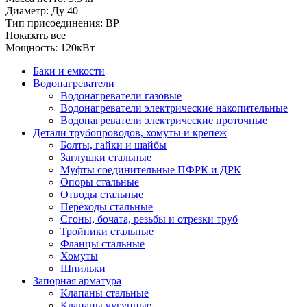
Диаметр:
Ду 40
Тип присоединения:
ВР
Показать все
Мощность:
120кВт
Баки и емкости
Водонагреватели
Водонагреватели газовые
Водонагреватели электрические накопительные
Водонагреватели электрические проточные
Детали трубопроводов, хомуты и крепеж
Болты, гайки и шайбы
Заглушки стальные
Муфты соединительные ПФРК и ДРК
Опоры стальные
Отводы стальные
Переходы стальные
Сгоны, бочата, резьбы и отрезки труб
Тройники стальные
Фланцы стальные
Хомуты
Шпильки
Запорная арматура
Клапаны стальные
Клапаны чугунные