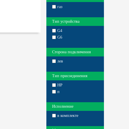
газ
Тип устройства
G4
G6
Сторона подключения
лев
Тип присоединения
НР
п
Исполнение
в комплекте