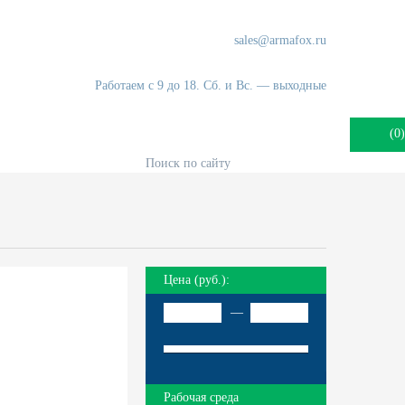
+7 (931) 248-20-31
83.55
sales@armafox.ru
г. Санкт-Петербург, Волхонское шоссе, 6.
Работаем с 9 до 18. Сб. и Вс. — выходные
(
0
)
Поиск по сайту
Цена (руб.):
—
Рабочая среда