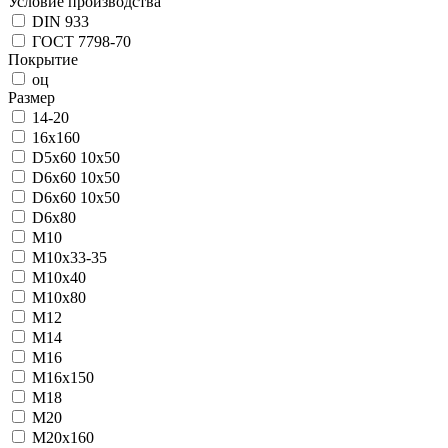
Условие производства
DIN 933
ГОСТ 7798-70
Покрытие
оц
Размер
14-20
16х160
D5х60 10х50
D6х60 10х50
D6х60 10х50
D6х80
М10
М10х33-35
М10х40
М10х80
М12
М14
М16
М16х150
М18
М20
М20х160