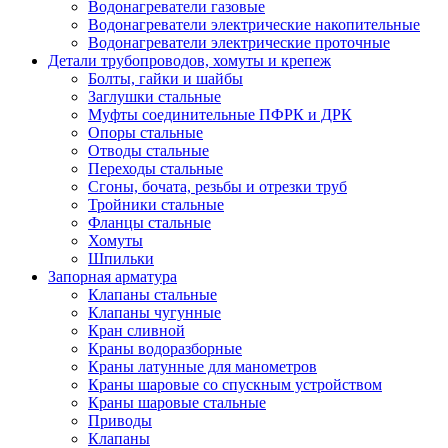
Водонагреватели газовые
Водонагреватели электрические накопительные
Водонагреватели электрические проточные
Детали трубопроводов, хомуты и крепеж
Болты, гайки и шайбы
Заглушки стальные
Муфты соединительные ПФРК и ДРК
Опоры стальные
Отводы стальные
Переходы стальные
Сгоны, бочата, резьбы и отрезки труб
Тройники стальные
Фланцы стальные
Хомуты
Шпильки
Запорная арматура
Клапаны стальные
Клапаны чугунные
Кран сливной
Краны водоразборные
Краны латунные для манометров
Краны шаровые со спускным устройством
Краны шаровые стальные
Приводы
Клапаны