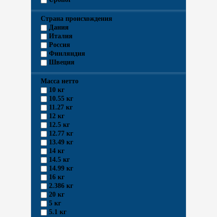
Страна происхождения
Дания
Италия
Россия
Финляндия
Швеция
Масса нетто
10 кг
10.55 кг
11.27 кг
12 кг
12.5 кг
12.77 кг
13.49 кг
14 кг
14.5 кг
14.99 кг
16 кг
2.386 кг
20 кг
5 кг
5.1 кг