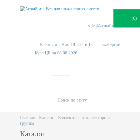
Все для инженерных систем
(
0
)
+7 (931) 248-20-31
sales@armafox.ru
г. Санкт-Петербург, Волхонское шоссе, 6.
Работаем с 9 до 18. Сб. и Вс. — выходные
Курс ЦБ на 08.08.2026
82.17
94.84
82.27
О нас
Каталог
Доставка
Информация
Контакты
Поиск по сайту
Главная
Каталог
Коллекторы и коллекторные
группы
Каталог