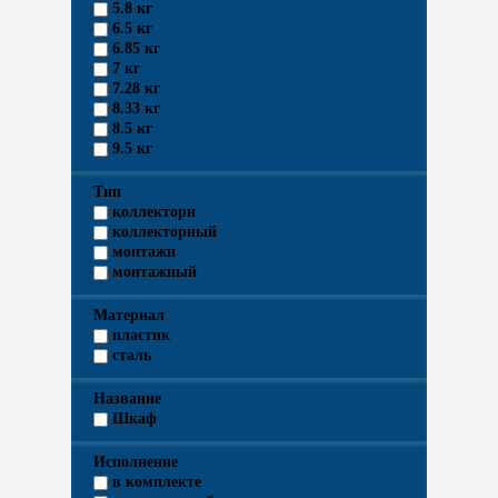
5.8 кг
6.5 кг
6.85 кг
7 кг
7.28 кг
8.33 кг
8.5 кг
9.5 кг
Тип
коллекторн
коллекторный
монтажн
монтажный
Материал
пластик
сталь
Название
Шкаф
Исполнение
в комплекте