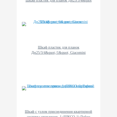
Шкаф пластик для планок Дн25/3/4&quot
Шкаф пластик для планок
Дн25/3/4&quot;/1&quot; Giacomini
Шкаф с узлом присоединения квартирной
системы отопления -1 (ШКСО-1) Dafoss