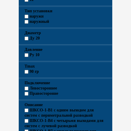
Тип установки
наружн
наружный
Диаметр
Ду 20
Давление
Ру 10
Tmax
90 гр
Подключение
Левостороннее
Правосторонне
Описание
ШКСО-1-В1 c одним выходом для
систем с периметральной разводкой
ШКСО-1-В4 c четырьмя выходами для
систем с лучевой разводкой