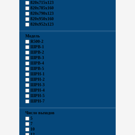
820х715х123
820х785х160
820х790х123
820х950х160
820х952х123
Модель
R500-2
ШРВ-1
ШРВ-2
ШРВ-3
ШРВ-4
ШРВ-5
ШРН-1
ШРН-2
ШРН-3
ШРН-4
ШРН-5
ШРН-7
Число выходов
5
7
10
12