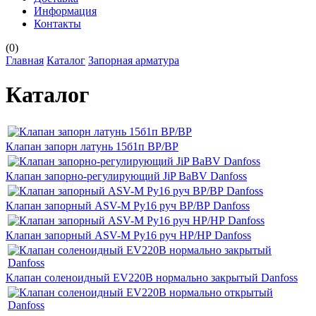
Информация
Контакты
(
0
)
Главная
Каталог
Запорная арматура
Каталог
Клапан запорн латунь 15б1п ВР/ВР
Клапан запорно-регулирующий JiP BaBV Danfoss
Клапан запорный ASV-М Ру16 руч ВР/ВР Danfoss
Клапан запорный ASV-М Ру16 руч НР/НР Danfoss
Клапан соленоидный EV220B нормально закрытый Danfoss