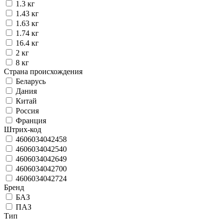
1.3 кг
1.43 кг
1.63 кг
1.74 кг
16.4 кг
2 кг
8 кг
Страна происхождения
Беларусь
Дания
Китай
Россия
Франция
Штрих-код
4606034042458
4606034042540
4606034042649
4606034042700
4606034042724
Бренд
БАЗ
ПАЗ
Тип