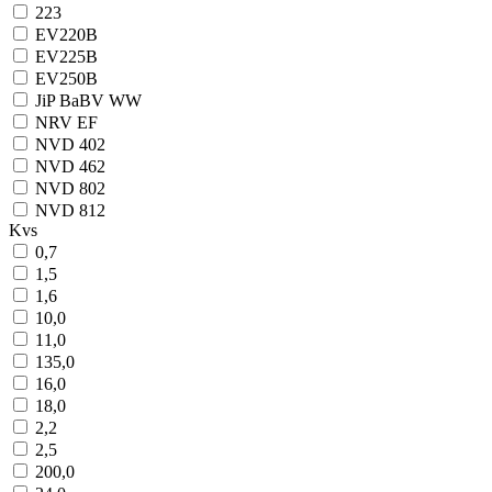
223
EV220B
EV225B
EV250B
JiP BaBV WW
NRV EF
NVD 402
NVD 462
NVD 802
NVD 812
Kvs
0,7
1,5
1,6
10,0
11,0
135,0
16,0
18,0
2,2
2,5
200,0