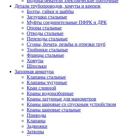
Водонагреватели электрические проточные
Детали трубопроводов, хомуты и крепеж
Болты, гайки и шайбы
Заглушки стальные
Муфты соединительные ПФРК и ДРК
Опоры стальные
Отводы стальные
Переходы стальные
Сгоны, бочата, резьбы и отрезки труб
Тройники стальные
Фланцы стальные
Хомуты
Шпильки
Запорная арматура
Клапаны стальные
Клапаны чугунные
Кран сливной
Краны водоразборные
Краны латунные для манометров
Краны шаровые со спускным устройством
Краны шаровые стальные
Приводы
Клапаны
Задвижки
Затворы