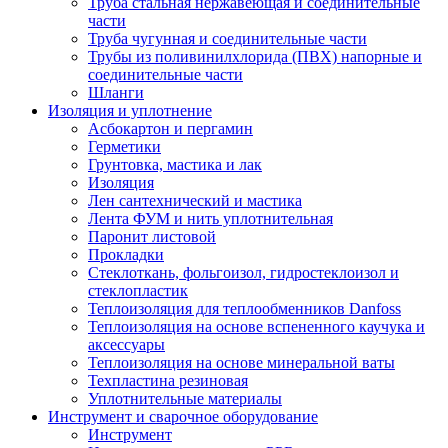
Труба стальная нержавеющая и соединительные
части
Труба чугунная и соединительные части
Трубы из поливинилхлорида (ПВХ) напорные и
соединительные части
Шланги
Изоляция и уплотнение
Асбокартон и пергамин
Герметики
Грунтовка, мастика и лак
Изоляция
Лен сантехнический и мастика
Лента ФУМ и нить уплотнительная
Паронит листовой
Прокладки
Стеклоткань, фольгоизол, гидростеклоизол и
стеклопластик
Теплоизоляция для теплообменников Danfoss
Теплоизоляция на основе вспененного каучука и
аксессуары
Теплоизоляция на основе минеральной ваты
Техпластина резиновая
Уплотнительные материалы
Инструмент и сварочное оборудование
Инструмент