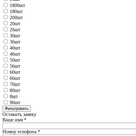
1800шт
180шт
200шт
20шт
26шт
30шт
36шт
40шт
46шт
50шт
56шт
60шт
66шт
70шт
80шт
8шт
90шт
Оставить заявку
Ваше имя
*
Номер телефона
*