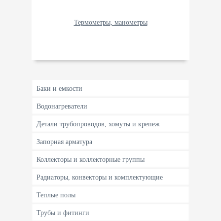
Термометры, манометры
Баки и емкости
Водонагреватели
Детали трубопроводов, хомуты и крепеж
Запорная арматура
Коллекторы и коллекторные группы
Радиаторы, конвекторы и комплектующие
Теплые полы
Трубы и фитинги