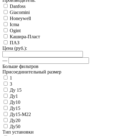
Производитель:
Danfoss
Giacomini
Honeywell
Icma
Ogint
Кашира-Пласт
ПАЗ
Цена (руб.):
—
Больше фильтров
Присоединительный размер
1
3
Ду 15
Ду1
Ду10
Ду15
Ду15-М22
Ду20
Ду50
Тип установки