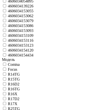
4606034054895
4606034139226
4606034153055
4606034153062
4606034153079
4606034153086
4606034153093
4606034153109
4606034153116
4606034153123
4606034154120
4606034154434
Модель
Comisa
Focus
R14TG
R15TG
R16D2
R16TG
R16X
R17D2
R17X
R25TG