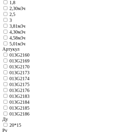
1,8
2,30м3ч
2,5
3
3,81м3ч
4,30м3ч
4,58м3ч
5,01м3ч
Артукул
013G2160
013G2169
013G2170
013G2173
013G2174
013G2175
013G2176
013G2183
013G2184
013G2185
013G2186
Ду
20*15
Ру