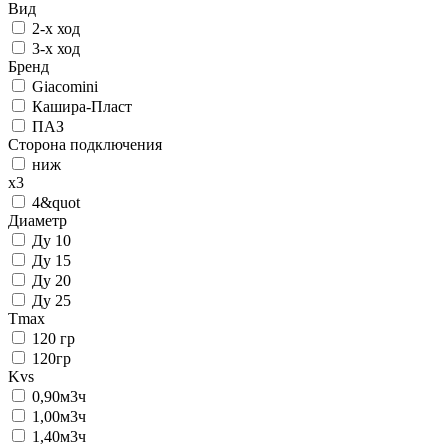
Вид
2-х ход
3-х ход
Бренд
Giacomini
Кашира-Пласт
ПАЗ
Сторона подключения
ниж
x3
4&quot
Диаметр
Ду 10
Ду 15
Ду 20
Ду 25
Tmax
120 гр
120гр
Kvs
0,90м3ч
1,00м3ч
1,40м3ч