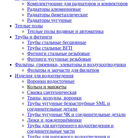
Комплектующие для радиаторов и конвекторов
Радиаторы алюминиевые
Радиаторы биметаллические
Радиаторы чугунные
Теплые полы
Теплые полы водяные и автоматика
Трубы и фитинги
Трубы стальные бесшовные
Трубы стальные ВГП
Фитинги стальные резьбовые
Фитинги чугунные резьбовые
Фильтры, грязевики, элеваторы и воздухоотводчики
Фильтры и запчасти для фильтров
Изделия для водоотведения
Воронки водосточные
Кольца и манжеты
Смазка сантехническая
Трапы, колодцы, воронки
Трубы чугунные безраструбные SML и
соединительные детали
Трубы чугунные ЧК и соединительные детали
Люки и дождеприёмники
Трубы для внутреннего водоотведения и
соединительные части
Трубы для наружного водоотведения и