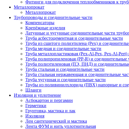
Фитинги для подключения теплообменников к труб
Металлопрокат
Металлопрокат
Трубопроводы и соединительные части
Компенсаторы
Крепёжные изделия
Латунные и чугунные соединительные части трубо
Труба асбестоцементная и соединительные части
Труба из сшитого полиэтилена (Pex) и соединитель
Труба медная и соединительные части
Труба металлопластиковая (Pex-Al-Pex, Pex-Al-Pert
Труба полипропиленовая (PP-R) и соединительные 
Труба полиэтиленовая (ПЭ, ПНД) и соединительны
Труба стальная и соединительные части
Труба стальная нержавеющая и соединительные час
Труба чугунная и соединительные части
Трубы из поливинилхлорида (ПВХ) напорные и сое
Шланги
Изоляция и уплотнение
Асбокартон и пергамин
Герметики
Грунтовка, мастика и лак
Изоляция
Лен сантехнический и мастика
Лента ФУМ и нить уплотнительная