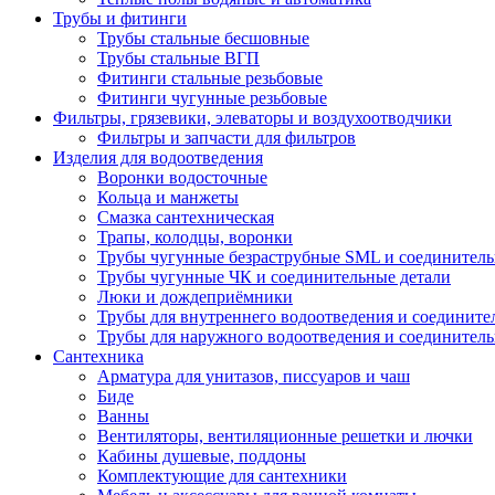
Трубы и фитинги
Трубы стальные бесшовные
Трубы стальные ВГП
Фитинги стальные резьбовые
Фитинги чугунные резьбовые
Фильтры, грязевики, элеваторы и воздухоотводчики
Фильтры и запчасти для фильтров
Изделия для водоотведения
Воронки водосточные
Кольца и манжеты
Смазка сантехническая
Трапы, колодцы, воронки
Трубы чугунные безраструбные SML и соединитель
Трубы чугунные ЧК и соединительные детали
Люки и дождеприёмники
Трубы для внутреннего водоотведения и соедините
Трубы для наружного водоотведения и соединитель
Сантехника
Арматура для унитазов, писсуаров и чаш
Биде
Ванны
Вентиляторы, вентиляционные решетки и лючки
Кабины душевые, поддоны
Комплектующие для сантехники