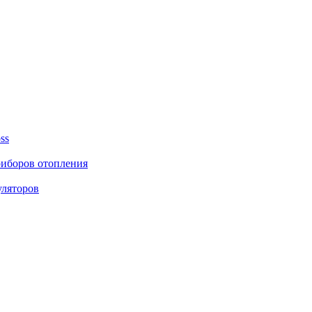
ss
риборов отопления
уляторов