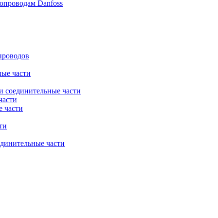
опроводам Danfoss
проводов
ные части
) и соединительные части
части
е части
ти
динительные части