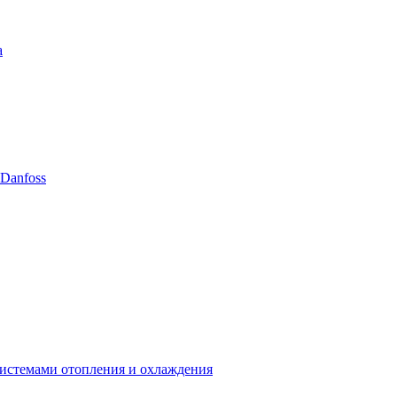
а
Danfoss
системами отопления и охлаждения