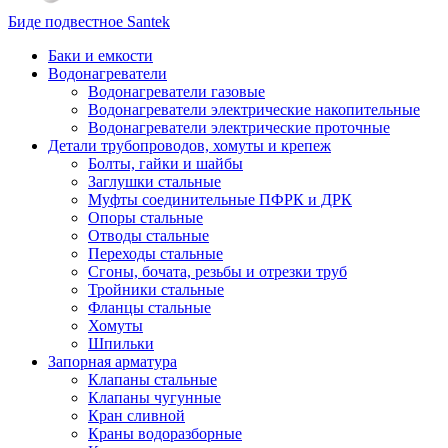
Биде подвестное Santek
Баки и емкости
Водонагреватели
Водонагреватели газовые
Водонагреватели электрические накопительные
Водонагреватели электрические проточные
Детали трубопроводов, хомуты и крепеж
Болты, гайки и шайбы
Заглушки стальные
Муфты соединительные ПФРК и ДРК
Опоры стальные
Отводы стальные
Переходы стальные
Сгоны, бочата, резьбы и отрезки труб
Тройники стальные
Фланцы стальные
Хомуты
Шпильки
Запорная арматура
Клапаны стальные
Клапаны чугунные
Кран сливной
Краны водоразборные