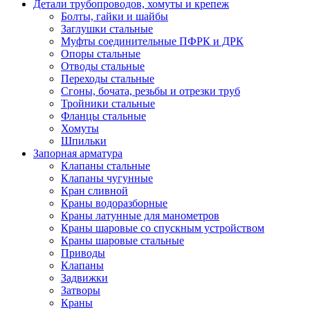
Детали трубопроводов, хомуты и крепеж
Болты, гайки и шайбы
Заглушки стальные
Муфты соединительные ПФРК и ДРК
Опоры стальные
Отводы стальные
Переходы стальные
Сгоны, бочата, резьбы и отрезки труб
Тройники стальные
Фланцы стальные
Хомуты
Шпильки
Запорная арматура
Клапаны стальные
Клапаны чугунные
Кран сливной
Краны водоразборные
Краны латунные для манометров
Краны шаровые со спускным устройством
Краны шаровые стальные
Приводы
Клапаны
Задвижки
Затворы
Краны