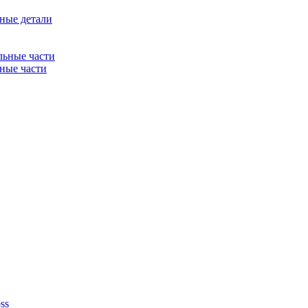
ные детали
льные части
ные части
ss