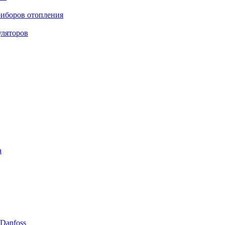
риборов отопления
уляторов
а
Danfoss