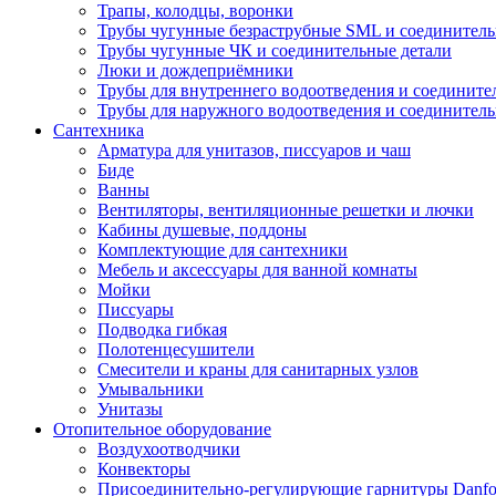
Трапы, колодцы, воронки
Трубы чугунные безраструбные SML и соединитель
Трубы чугунные ЧК и соединительные детали
Люки и дождеприёмники
Трубы для внутреннего водоотведения и соедините
Трубы для наружного водоотведения и соединитель
Сантехника
Арматура для унитазов, писсуаров и чаш
Биде
Ванны
Вентиляторы, вентиляционные решетки и лючки
Кабины душевые, поддоны
Комплектующие для сантехники
Мебель и аксессуары для ванной комнаты
Мойки
Писсуары
Подводка гибкая
Полотенцесушители
Смесители и краны для санитарных узлов
Умывальники
Унитазы
Отопительное оборудование
Воздухоотводчики
Конвекторы
Присоединительно-регулирующие гарнитуры Danfo