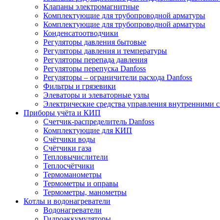
Клапаны электромагнитные
Комплектующие для трубопроводной арматуры
Комплектующие для трубопроводной арматуры
Конденсатоотводчики
Регуляторы давления бытовые
Регуляторы давления и температуры
Регуляторы перепада давления
Регуляторы перепуска Danfoss
Регуляторы – ограничители расхода Danfoss
Фильтры и грязевики
Элеваторы и элеваторные узлы
Электрические средства управления внутренними 
Приборы учёта и КИП
Cчетчик-распределитель Danfoss
Комплектующие для КИП
Счётчики воды
Счётчики газа
Тепловычислители
Теплосчётчики
Термоманометры
Термометры и оправы
Термометры, манометры
Котлы и водонагреватели
Водонагреватели
Гидроаккумуляторы