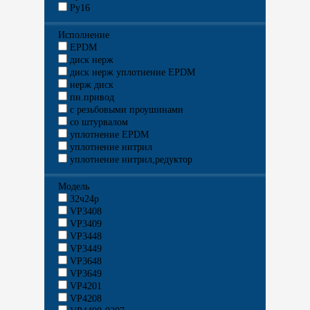
Ру16
Исполнение
EPDM
диск нерж
диск нерж уплотнение EPDM
нерж диск
пн.привод
с резьбовыми проушинами
со штурвалом
уплотнение EPDM
уплотнение нитрил
уплотнение нитрил,редуктор
Модель
32ч24р
VP3408
VP3409
VP3448
VP3449
VP3648
VP3649
VP4201
VP4208