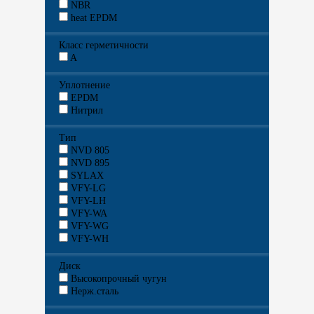
NBR
heat EPDM
Класс герметичности
A
Уплотнение
EPDM
Нитрил
Тип
NVD 805
NVD 895
SYLAX
VFY-LG
VFY-LH
VFY-WA
VFY-WG
VFY-WH
Диск
Высокопрочный чугун
Нерж.сталь