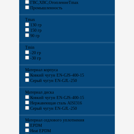
ГВС,ХВС,ОтоплениеTmax
Промышленность
Tmax
130 гр
150 гр
90 гр
Tmin
-20 гр
-30 гр
Материал корпуса
Ковкий чугун EN-GJS-400-15
Серый чугун EN-GJL-250
Материал диска
Ковкий чугун EN-GJS-400-15
Нержавеющая сталь AISI316
Серый чугун EN-GJL-250
Материал седлового уплотнения
EPDM
Heat EPDM