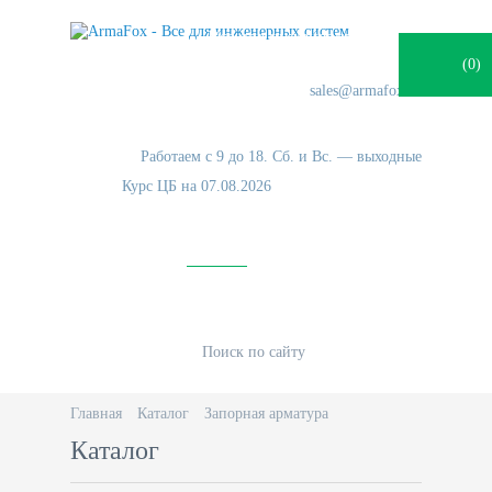
Все для инженерных систем
(
0
)
+7 (931) 248-20-31
sales@armafox.ru
г. Санкт-Петербург, Волхонское шоссе, 6.
Работаем с 9 до 18. Сб. и Вс. — выходные
Курс ЦБ на 07.08.2026
81.41
94.06
83.47
О нас
Каталог
Доставка
Информация
Контакты
Поиск по сайту
Главная
Каталог
Запорная арматура
Каталог