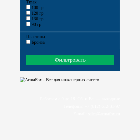
Тmax
100 гр
120 гр
130 гр
90 гр
Пластины
Бронза
Работаем с 9 до 18. Сб. и Вс. — выходные
Телефоны: +7 (812) 612-31-97
E-mail:
sales@armafox.ru