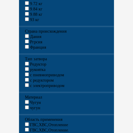
9.72 кг
9.84 кг
9.88 кг
93 кг
Страна происхождения
Дания
Ргрсия
Франция
Тип затвора
Редуктор
рукоятка
с пневмоприводом
с редуктором
с электроприводом
Материал
Чугун
чугун
Область применения
ГВС,ХВС,Отопление
ГВС,ХВС,Отопление.